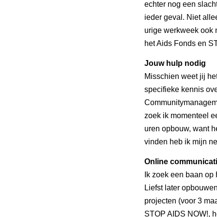
echter nog een slachto
ieder geval. Niet all
urige werkweek ook 
het Aids Fonds en 
Jouw hulp nodig
Misschien weet jij he
specifieke kennis ov
Communitymanagemen
zoek ik momenteel ee
uren opbouw, want he
vinden heb ik mijn ne
Online communicat
Ik zoek een baan op 
Liefst later opbouwen
projecten (voor 3 ma
STOP AIDS NOW!, he