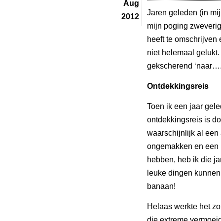
Aug
Jaren geleden (in mijn
2012
mijn poging zweverig
heeft te omschrijven 
niet helemaal gelukt.
gekscherend ‘naar…..’
Ontdekkingsreis
Toen ik een jaar gel
ontdekkingsreis is do
waarschijnlijk al een
ongemakken en een p
hebben, heb ik die j
leuke dingen kunnen
banaan!
Helaas werkte het zo
die extreme vermoeid