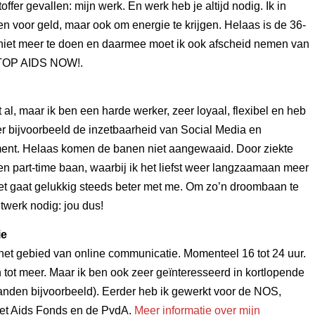
ffer gevallen: mijn werk. En werk heb je altijd nodig. Ik in
een voor geld, maar ook om energie te krijgen. Helaas is de 36-
niet meer te doen en daarmee moet ik ook afscheid nemen van
STOP AIDS NOW!.
t al, maar ik ben een harde werker, zeer loyaal, flexibel en heb
er bijvoorbeeld de inzetbaarheid van Social Media en
t. Helaas komen de banen niet aangewaaid. Door ziekte
n part-time baan, waarbij ik het liefst weer langzaamaan meer
t gaat gelukkig steeds beter met me. Om zo’n droombaan te
twerk nodig: jou dus!
ie
het gebied van online communicatie. Momenteel 16 tot 24 uur.
 tot meer. Maar ik ben ook zeer geïnteresseerd in kortlopende
anden bijvoorbeeld). Eerder heb ik gewerkt voor de NOS,
t Aids Fonds en de PvdA.
Meer informatie over mijn