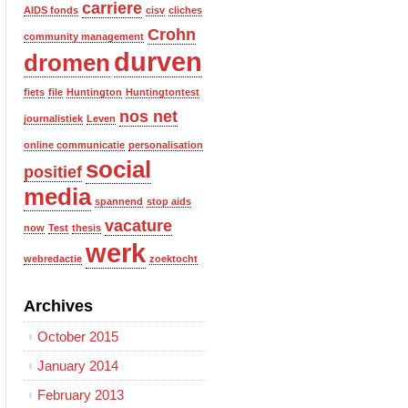
carriere
AIDS fonds
cisv
cliches
Crohn
community management
durven
dromen
fiets
file
Huntington
Huntingtontest
nos net
journalistiek
Leven
online communicatie
personalisation
social
positief
media
spannend
stop aids
vacature
now
Test
thesis
werk
webredactie
zoektocht
Archives
October 2015
January 2014
February 2013