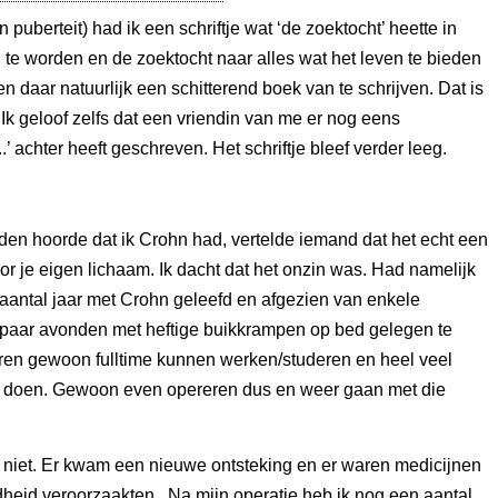
 puberteit) had ik een schriftje wat ‘de zoektocht’ heette in
 te worden en de zoektocht naar alles wat het leven te bieden
en daar natuurlijk een schitterend boek van te schrijven. Dat is
 Ik geloof zelfs dat een vriendin van me er nog eens
 achter heeft geschreven. Het schriftje bleef verder leeg.
eden hoorde dat ik Crohn had, vertelde iemand dat het echt een
or je eigen lichaam. Ik dacht dat het onzin was. Had namelijk
 aantal jaar met Crohn geleefd en afgezien van enkele
aar avonden met heftige buikkrampen op bed gelegen te
aren gewoon fulltime kunnen werken/studeren en heel veel
 doen. Gewoon even opereren dus en weer gaan met die
 niet. Er kwam een nieuwe ontsteking en er waren medicijnen
heid veroorzaakten. Na mijn operatie heb ik nog een aantal